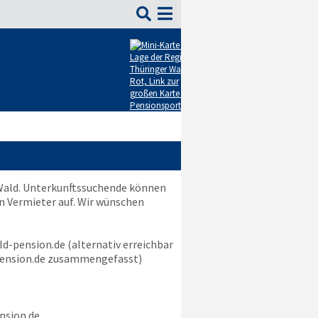

 Wald. Unterkunftssuchende können
n Vermieter auf. Wir wünschen
ld-pension.de
(alternativ erreichbar
ension.de
zusammengefasst)
nsion.de
.