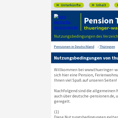
Unterkünfte
Inhalt


Pension 
Nutzungsbedingungen des Verzeich
Pensionen in Deutschland
Thüringen
Nutzungsbedingungen von thu
Willkommen bei
www.thueringer-w
sich hier eine Pension, Ferienwohn
Ihnen viel Spaß auf unseren Seiten!
Nachfolgend sind die allgemeinen
auch über deutsche-pensionen.de, u
geregelt.
(1)
Diese Nutzungsbedingungen gelten 