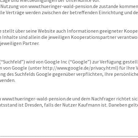
 Lage und Mietbedingungen der Unterkünfte vor.
r Nutzung von
www.thueringer-wald-pension.de
zustande kommen
lle Verträge werden zwischen der betreffenden Einrichtung und d
e
stellt über seine Website auch Informationen geeigneter Koope
en Inhalte sind allein die jeweiligen Kooperationspartner verantwo
jeweiligen Partner.
 (“Suchfeld”) wird von Google Inc (“Google”) zur Verfügung gestel
von Google (unter http://www.google.de/privacy.html) für Ihre 
dung des Suchfelds Google gegenüber verpflichten, Ihre persönlic
wenden.
n
www.thueringer-wald-pension.de
und dem Nachfrager richtet si
tsstand ist Dresden, falls der Nutzer Kaufmann ist. Daneben gelt