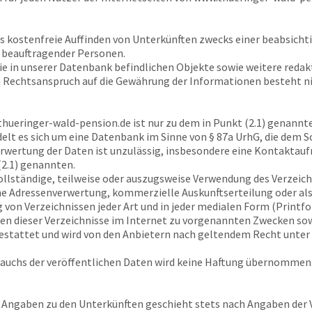
as kostenfreie Auffinden von Unterkünften zwecks einer beabsich
 beauftragender Personen.
ie in unserer Datenbank befindlichen Objekte sowie weitere reda
n Rechtsanspruch auf die Gewährung der Informationen besteht ni
hueringer-wald-pension.de
ist nur zu dem in Punkt (2.1) genannte
t es sich um eine Datenbank im Sinne von § 87a UrhG, die dem Sc
wertung der Daten ist unzulässig, insbesondere eine Kontaktau
(2.1) genannten.
vollständige, teilweise oder auszugsweise Verwendung des Verzeic
e Adressenverwertung, kommerzielle Auskunftserteilung oder als U
n Verzeichnissen jeder Art und in jeder medialen Form (Printfor
sen dieser Verzeichnisse im Internet zu vorgenannten Zwecken so
estattet und wird von den Anbietern nach geltendem Recht unte
rauchs der veröffentlichen Daten wird keine Haftung übernommen
r Angaben zu den Unterkünften geschieht stets nach Angaben der Ve