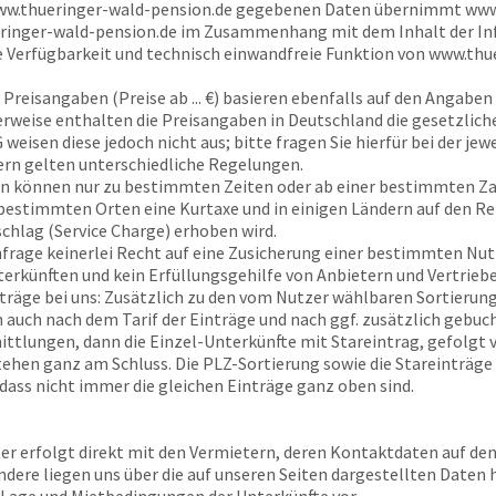
w.thueringer-wald-pension.de
gegebenen Daten übernimmt
www
ringer-wald-pension.de
im Zusammenhang mit dem Inhalt der Inf
ie Verfügbarkeit und technisch einwandfreie Funktion von
www.thue
Preisangaben (Preise ab ... €) basieren ebenfalls auf den Angaben 
rweise enthalten die Preisangaben in Deutschland die gesetzlich
eisen diese jedoch nicht aus; bitte fragen Sie hierfür bei der jew
rn gelten unterschiedliche Regelungen.
n können nur zu bestimmten Zeiten oder ab einer bestimmten Z
n bestimmten Orten eine Kurtaxe und in einigen Ländern auf den R
schlag (Service Charge) erhoben wird.
Anfrage keinerlei Recht auf eine Zusicherung einer bestimmten Nu
terkünften und kein Erfüllungsgehilfe von Anbietern und Vertrieb
träge bei uns: Zusätzlich zu den vom Nutzer wählbaren Sortierungs
en auch nach dem Tarif der Einträge und nach ggf. zusätzlich gebu
ttlungen, dann die Einzel-Unterkünfte mit Stareintrag, gefolgt
tehen ganz am Schluss. Die PLZ-Sortierung sowie die Stareinträge
 dass nicht immer die gleichen Einträge ganz oben sind.
ter erfolgt direkt mit den Vermietern, deren Kontaktdaten auf de
ndere liegen uns über die auf unseren Seiten dargestellten Daten 