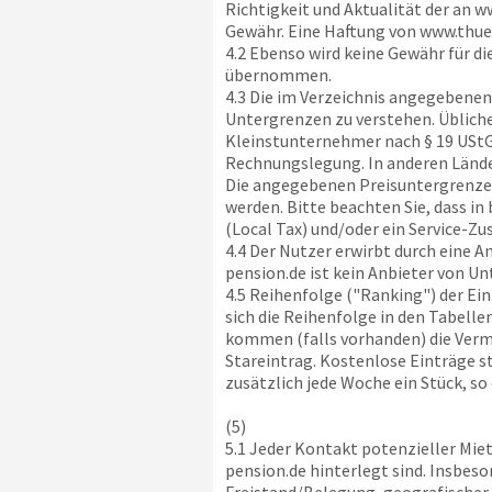
Richtigkeit und Aktualität der an
ww
Gewähr. Eine Haftung von
www.thue
4.2 Ebenso wird keine Gewähr für d
übernommen.
4.3 Die im Verzeichnis angegebenen 
Untergrenzen zu verstehen. Übliche
Kleinstunternehmer nach § 19 UStG w
Rechnungslegung. In anderen Lände
Die angegebenen Preisuntergrenze
werden. Bitte beachten Sie, dass i
(Local Tax) und/oder ein Service-Zu
4.4 Der Nutzer erwirbt durch eine 
pension.de
ist kein Anbieter von Un
4.5 Reihenfolge ("Ranking") der Ein
sich die Reihenfolge in den Tabell
kommen (falls vorhanden) die Vermi
Stareintrag. Kostenlose Einträge s
zusätzlich jede Woche ein Stück, so
(5)
5.1 Jeder Kontakt potenzieller Mie
pension.de
hinterlegt sind. Insbeso