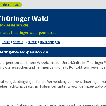
Ihr Eintrag

Thüringer Wald
nisses thueringer-wald-pension.de
Thüringer Wald
Nutzungsbedingungen
eringer-wald-pension.de
ald-pension.de
- Ihrem Verzeichnis für Unterkünfte im Thüringer
ung o.ä. aussuchen und nehmen dann direkt Kontakt zum jeweilige
 Nutzungsbedingungen für die Verwendung von
www.thueringer-wa
ebernachtung.de u.a., im Folgenden unter
www.thueringer-wald-p
für jeden Nutzer der Internetseiten von
www.thueringer-wald-pe