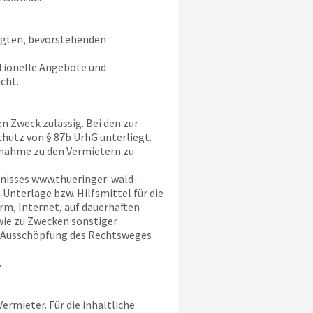
tigten, bevorstehenden
ktionelle Angebote und
cht.
n Zweck zulässig. Bei den zur
hutz von § 87b UrhG unterliegt.
fnahme zu den Vermietern zu
hnisses
www.thueringer-wald-
nterlage bzw. Hilfsmittel für die
m, Internet, auf dauerhaften
wie zu Zwecken sonstiger
r Ausschöpfung des Rechtsweges
.
rmieter. Für die inhaltliche