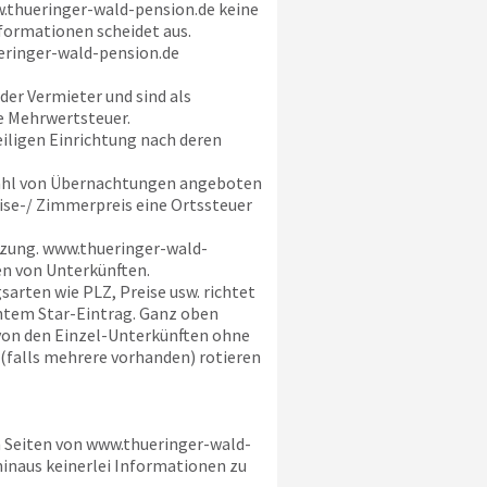
.thueringer-wald-pension.de
keine
ormationen scheidet aus.
ringer-wald-pension.de
der Vermieter und sind als
e Mehrwertsteuer.
eiligen Einrichtung nach deren
ahl von Übernachtungen angeboten
eise-/ Zimmerpreis eine Ortssteuer
tzung.
www.thueringer-wald-
en von Unterkünften.
arten wie PLZ, Preise usw. richtet
chtem Star-Eintrag. Ganz oben
 von den Einzel-Unterkünften ohne
 (falls mehrere vorhanden) rotieren
n Seiten von
www.thueringer-wald-
hinaus keinerlei Informationen zu