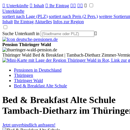

Unterkünfte

Inhalt

Ihr Eintrag



Unterkünfte
sortiert nach Lage (PLZ)
sortiert nach Preis (2 Pers.)
weitere Sortieru
Inhalt
Ihr Eintrag
Aktuelles
Infos zur Region
Suche Unterkunft in

Pension Thüringer Wald
Thüringer Wald Bed & Breakfast | Tambach-Dietharz Zimmer-Vermi
Pensionen in Deutschland
Thüringen
Thüringer Wald
Bed & Breakfast Alte Schule
Bed & Breakfast Alte Schule
Tambach-Dietharz im Thüringe
Jetzt unverbindlich anfragen!