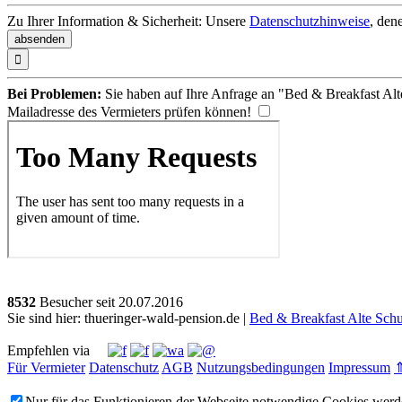
Zu Ihrer Information & Sicherheit: Unsere
Datenschutzhinweise
, den

Bei Problemen:
Sie haben auf Ihre Anfrage an "Bed & Breakfast Alt
Mailadresse des Vermieters prüfen können!
8532
Besucher seit
2
0.0
7.2
0
1
6
Sie sind hier: thueringer-wald-pension.de |
Bed & Breakfast Alte Schu
Empfehlen via
Für Vermieter
Datenschutz
AGB
Nutzungsbedingungen
Impressum
Nur für das Funktionieren der Webseite notwendige Cookies werde